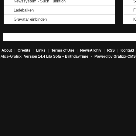
Newssystem - Such Funktion
S
Ladebalken
F
Gravatar einbinden
K
About
|
Credits
|
Links
|
Terms of Use
|
NewsArchiv
|
RSS
|
Kontakt
Alice-Grafixx
Version 14.4 Lila Sofa ~ BirthdayTime
-
Powerd by Grafixx-CMS