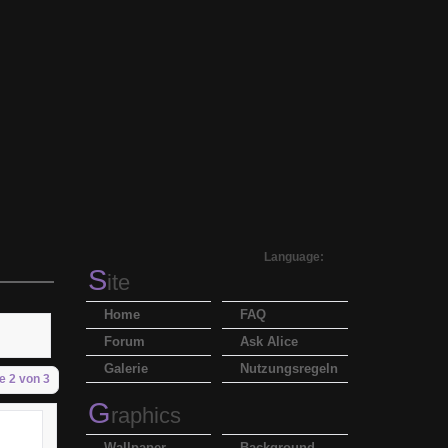
Language:
S
ite
Home
FAQ
Forum
Ask Alice
Galerie
Nutzungsregeln
e 2 von 3
G
raphics
Wallpaper
Background