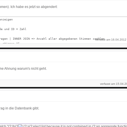
mmen). Ich habe es jetzt so abgendert:
nzeigen

verfasst am 16.04.2012
e, stimmen AS ... ...
ne Ahnung warum's nicht geht.
verfasst am 15.04.2
ag in die Datenbank gibt.
tch "(?:\b(?
?:s(?:elect list because it is not contained in (?:an aggregate functi