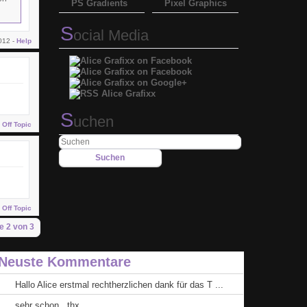
PS Gradients
Pixel Graphics
S
ocial Media
012 -
Help
S
uchen
-
Off Topic
-
Off Topic
e 2 von 3
Neuste Kommentare
Hallo Alice erstmal rechtherzlichen dank für das T ...
sehr schon , thx ...