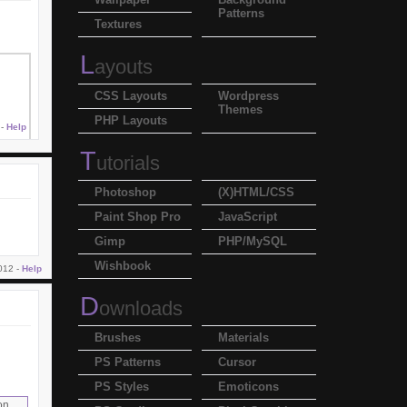
Patterns
Textures
L
ayouts
CSS Layouts
Wordpress
Themes
PHP Layouts
 -
Help
T
utorials
Photoshop
(X)HTML/CSS
Paint Shop Pro
JavaScript
Gimp
PHP/MySQL
Wishbook
012 -
Help
D
ownloads
Brushes
Materials
PS Patterns
Cursor
PS Styles
Emoticons
on