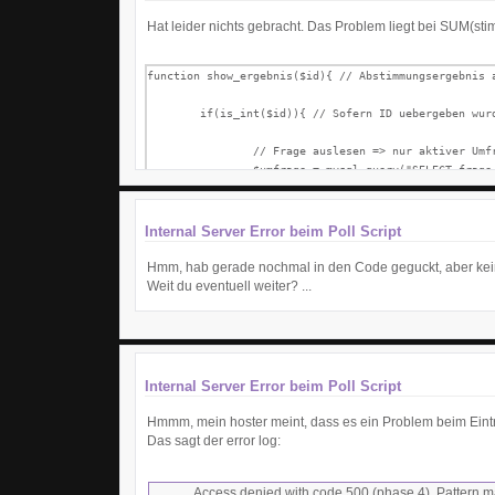
Hat leider nichts gebracht. Das Problem liegt bei SUM(sti
function show_ergebnis($id){ // Abstimmungsergebnis a
	if(is_int($id)){ // Sofern ID uebergeben wurde und ID = Zahl

		// Frage auslesen => nur aktiver Umfragen | INNER JOIN => Anzahl aller abgegebenen Stimmen zaehlen

		$umfrage = mysql_query("SELECT frag
Internal Server Error beim Poll Script
Hmm, hab gerade nochmal in den Code geguckt, aber kei
Weit du eventuell weiter? ...
Internal Server Error beim Poll Script
Hmmm, mein hoster meint, dass es ein Problem beim Eintr
Das sagt der error log:
Access denied with code 500 (phase 4). Pattern ma