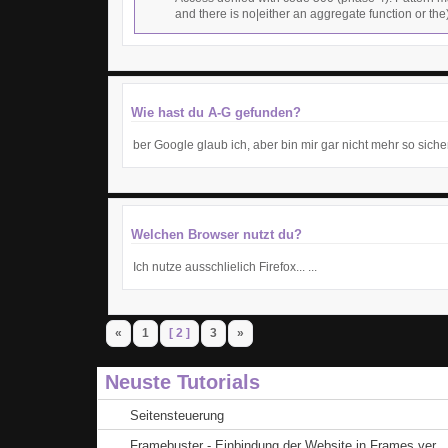
and there is no|either an aggregate function or the
Wie hast du A-G gefunden?
ber Google glaub ich, aber bin mir gar nicht mehr so sicher 
Welchen Browser nutzt du?
Ich nutze ausschlielich Firefox... ...
«
1
[ 2 ]
3
»
Neuste Tutorials
Seitensteuerung
Framebuster - Einbindung der Website in Frames ver ..