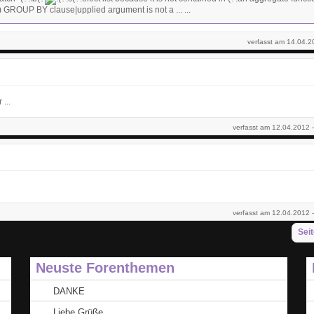
) GROUP BY clause|upplied argument is not a ... ...
verfasst am 14.04.2
...
verfasst am 12.04.2012 
verfasst am 12.04.2012 
Seit
Neuste Forenthemen
DANKE
.
Liebe Grüße