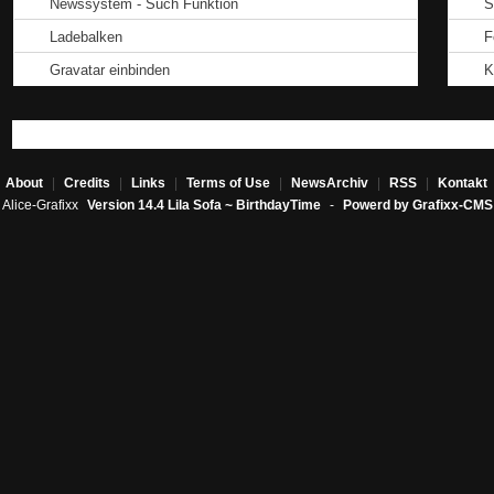
Newssystem - Such Funktion
S
Ladebalken
F
Gravatar einbinden
K
About
|
Credits
|
Links
|
Terms of Use
|
NewsArchiv
|
RSS
|
Kontakt
Alice-Grafixx
Version 14.4 Lila Sofa ~ BirthdayTime
-
Powerd by Grafixx-CMS