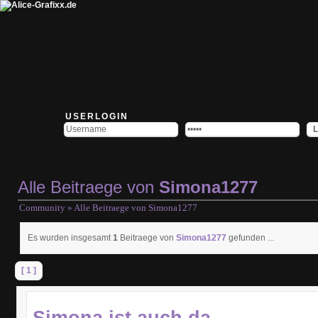
USERLOGIN
Alle Beitraege von
Simona1277
Community
» Alle Beitraege von
Simona1277
Es wurden insgesamt
1
Beitraege von
Simona1277
gefunden ...
[ 1 ]
Simona ist auch da