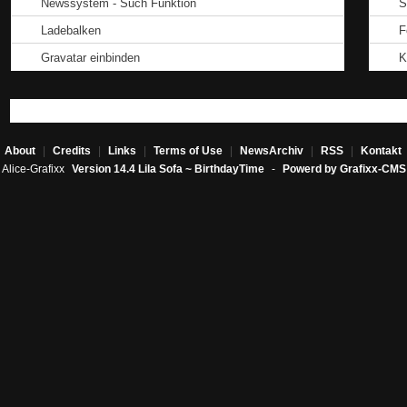
Newssystem - Such Funktion
S
Ladebalken
F
Gravatar einbinden
K
About
|
Credits
|
Links
|
Terms of Use
|
NewsArchiv
|
RSS
|
Kontakt
Alice-Grafixx
Version 14.4 Lila Sofa ~ BirthdayTime
-
Powerd by Grafixx-CMS