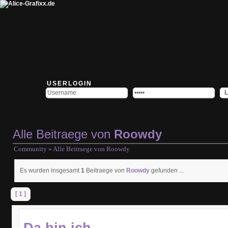
USERLOGIN
Alle Beitraege von
Roowdy
Community
» Alle Beitraege von
Roowdy
Es wurden insgesamt
1
Beitraege von
Roowdy
gefunden ...
[ 1 ]
Da bin ich