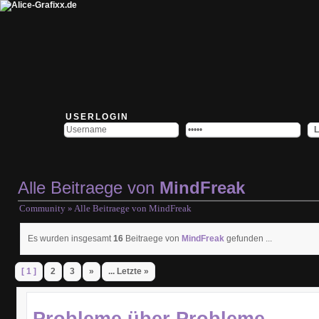
USERLOGIN
Alle Beitraege von
MindFreak
Community
» Alle Beitraege von
MindFreak
Es wurden insgesamt
16
Beitraege von
MindFreak
gefunden ...
[ 1 ]
2
3
»
... Letzte »
Probleme über Probleme...