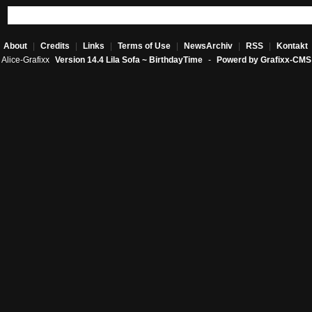
About
|
Credits
|
Links
|
Terms of Use
|
NewsArchiv
|
RSS
|
Kontakt
Alice-Grafixx
Version 14.4 Lila Sofa ~ BirthdayTime
-
Powerd by Grafixx-CMS