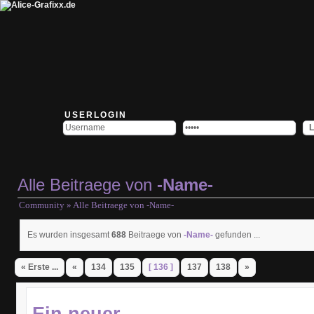
USERLOGIN
Alle Beitraege von
-Name-
Community
» Alle Beitraege von
-Name-
Es wurden insgesamt
688
Beitraege von
-Name-
gefunden ...
« Erste ...
«
134
135
[ 136 ]
137
138
»
Ein neuer ...