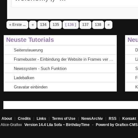
« Erste ...
«
134
135
[ 136 ]
137
138
»
Neuste Tutorials
Neu
Seitensteuerung
D
Framebuster - Einbindung der Website in Frames ver ...
L
Newssystem - Such Funktion
S
Ladebalken
F
Gravatar einbinden
K
About
|
Credits
|
Links
|
Terms of Use
|
NewsArchiv
|
RSS
|
Kontakt
Alice-Grafixx
Version 14.4 Lila Sofa ~ BirthdayTime
-
Powerd by Grafixx-CMS