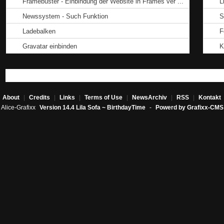
Framebuster - Einbindung der Website in Frames ver ...
L
Newssystem - Such Funktion
S
Ladebalken
F
Gravatar einbinden
K
About
|
Credits
|
Links
|
Terms of Use
|
NewsArchiv
|
RSS
|
Kontakt
Alice-Grafixx
Version 14.4 Lila Sofa ~ BirthdayTime
-
Powerd by Grafixx-CMS