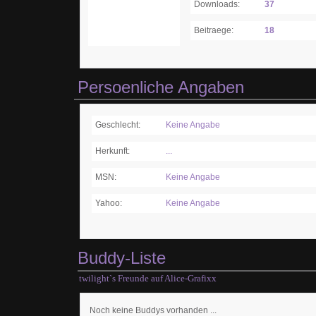
Downloads:
37
Beitraege:
18
Persoenliche Angaben
Geschlecht:
Keine Angabe
Herkunft:
...
MSN:
Keine Angabe
Yahoo:
Keine Angabe
Buddy-Liste
twilight`s Freunde auf Alice-Grafixx
Noch keine Buddys vorhanden ...