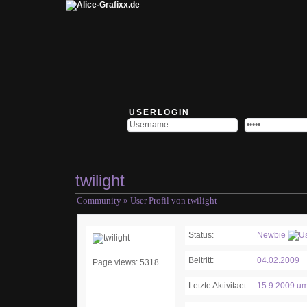
USERLOGIN
twilight
Community
» User Profil von twilight
Status:
Newbie
Beitritt:
04.02.2009
Page views: 5318
Letzte Aktivitaet:
15.9.2009 um