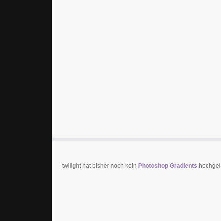
twilight hat bisher noch kein
Photoshop Gradients
hochgela