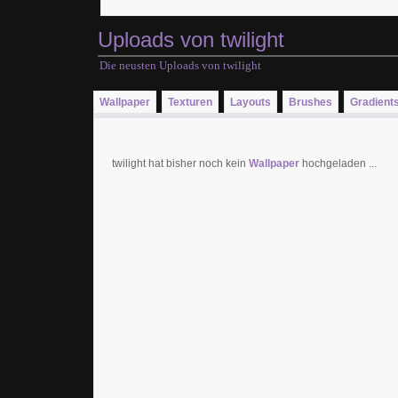
Uploads von twilight
Die neusten Uploads von twilight
Wallpaper
Texturen
Layouts
Brushes
Gradient
twilight hat bisher noch kein
Wallpaper
hochgeladen ...