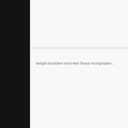
twilight hat bisher noch kein
Textur
hochgeladen ...