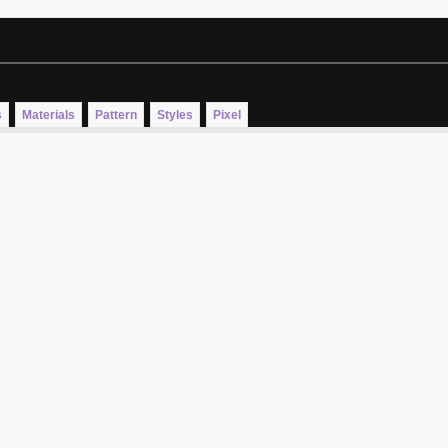
s
Materials
Pattern
Styles
Pixel