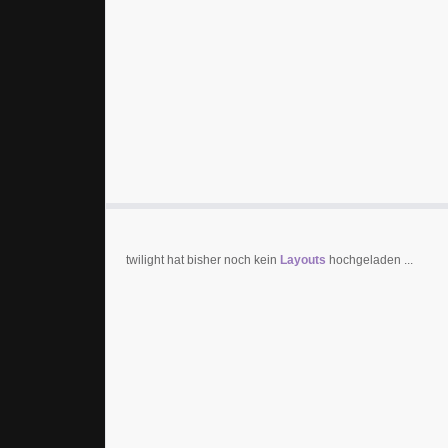
twilight hat bisher noch kein
Layouts
hochgeladen ...