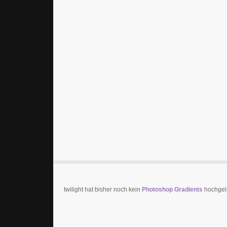
twilight hat bisher noch kein
Photoshop Gradients
hochgela