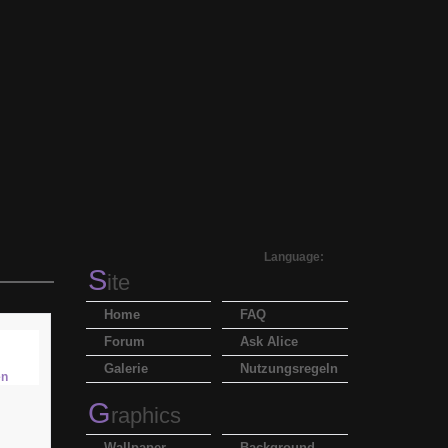
Language:
S
ite
Home
FAQ
Forum
Ask Alice
Galerie
Nutzungsregeln
G
raphics
Wallpaper
Background