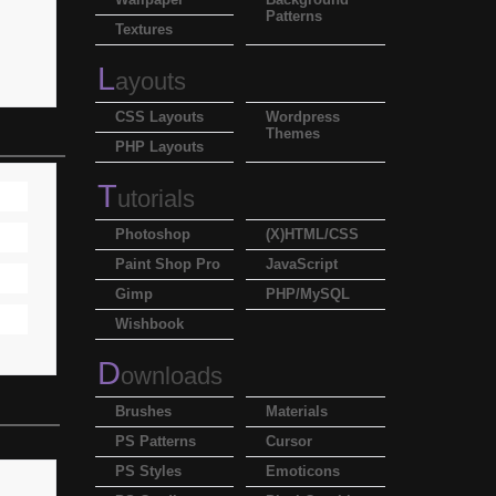
Patterns
Textures
L
ayouts
CSS Layouts
Wordpress
Themes
PHP Layouts
T
utorials
Photoshop
(X)HTML/CSS
Paint Shop Pro
JavaScript
Gimp
PHP/MySQL
Wishbook
D
ownloads
Brushes
Materials
PS Patterns
Cursor
PS Styles
Emoticons