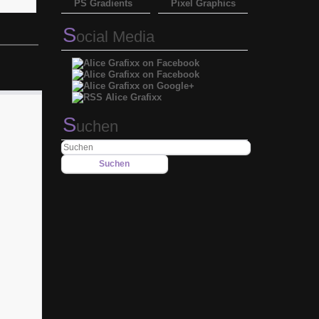
PS Gradients
Pixel Graphics
S
ocial Media
S
uchen