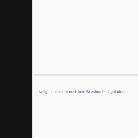
twilight hat bisher noch kein
Brushes
hochgeladen ...