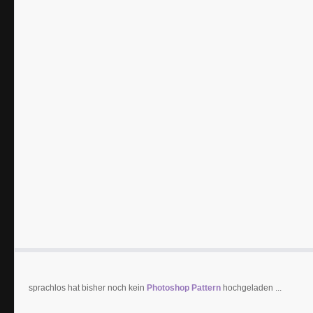
sprachlos hat bisher noch kein
Photoshop Pattern
hochgeladen ...