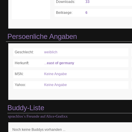
Downloads:
33
Beitraege:
6
Persoenliche Angaben
Geschlecht:
weiblich
Herkunft:
...
east of germany
MSN:
Keine Angabe
Yahoo:
Keine Angabe
Buddy-Liste
sprachlos`s Freunde auf Alice-Grafixx
Noch keine Buddys vorhanden ...