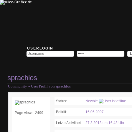
USERLOGIN
sprachlos
Community
» User Profil von sprachlos
Status:
Newbie
Beitritt:
15.06.2007
Page views: 2499
Letzte Aktivitaet:
27.3.2013 um 16:43 Uhr