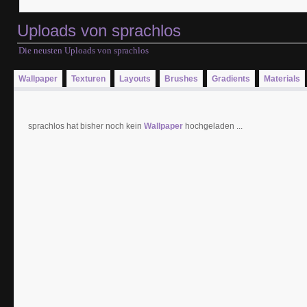
Uploads von sprachlos
Die neusten Uploads von sprachlos
Wallpaper
Texturen
Layouts
Brushes
Gradients
Materials
sprachlos hat bisher noch kein
Wallpaper
hochgeladen ...