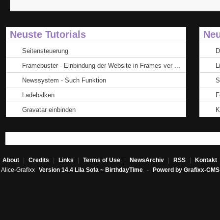
Neuste Tutorials
Neu
Seitensteuerung
D
Framebuster - Einbindung der Website in Frames ver ...
L
Newssystem - Such Funktion
S
Ladebalken
F
Gravatar einbinden
K
About
|
Credits
|
Links
|
Terms of Use
|
NewsArchiv
|
RSS
|
Kontakt
Alice-Grafixx
Version 14.4 Lila Sofa ~ BirthdayTime
-
Powerd by Grafixx-CMS