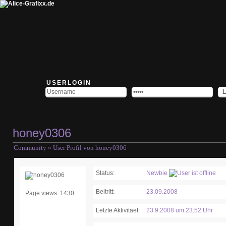
USERLOGIN
honey0306
Community
» User Profil von honey0306
Status:
Newbie
Beitritt:
23.09.2008
Page views: 1430
Letzte Aktivitaet:
23.9.2008 um 23:52 Uhr