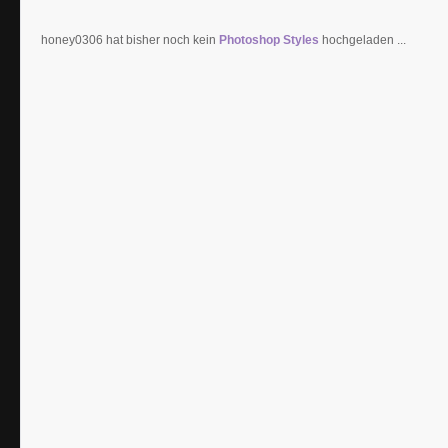
honey0306 hat bisher noch kein
Photoshop Styles
hochgeladen ...