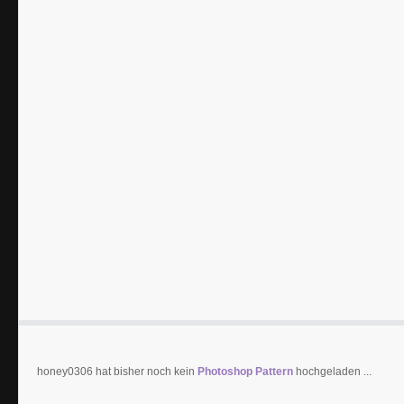
honey0306 hat bisher noch kein
Photoshop Pattern
hochgeladen ...