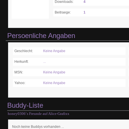
Downloads:
4
Beitraege:
1
Persoenliche Angaben
Geschlecht:
Keine Angabe
Herkunft:
...
MSN:
Keine Angabe
Yahoo:
Keine Angabe
Buddy-Liste
honey0306`s Freunde auf Alice-Grafixx
Noch keine Buddys vorhanden ...