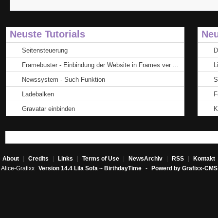
Neuste Tutorials
Neu
Seitensteuerung
D
Framebuster - Einbindung der Website in Frames ver ...
L
Newssystem - Such Funktion
S
Ladebalken
F
Gravatar einbinden
K
About
|
Credits
|
Links
|
Terms of Use
|
NewsArchiv
|
RSS
|
Kontakt
Alice-Grafixx
Version 14.4 Lila Sofa ~ BirthdayTime
-
Powerd by Grafixx-CMS