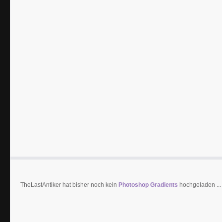
TheLastAntiker hat bisher noch kein
Photoshop Gradients
hochgeladen ...