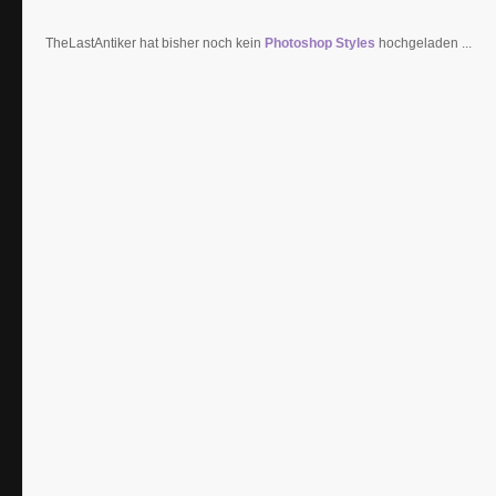
TheLastAntiker hat bisher noch kein
Photoshop Styles
hochgeladen ...