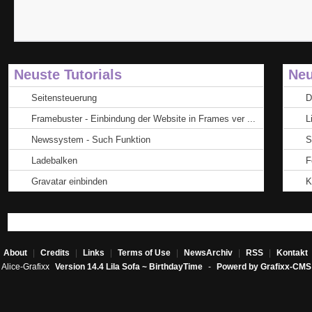
Neuste Tutorials
Neu
Seitensteuerung
D
Framebuster - Einbindung der Website in Frames ver ...
L
Newssystem - Such Funktion
S
Ladebalken
F
Gravatar einbinden
K
About
|
Credits
|
Links
|
Terms of Use
|
NewsArchiv
|
RSS
|
Kontakt
Alice-Grafixx
Version 14.4 Lila Sofa ~ BirthdayTime
-
Powerd by Grafixx-CMS