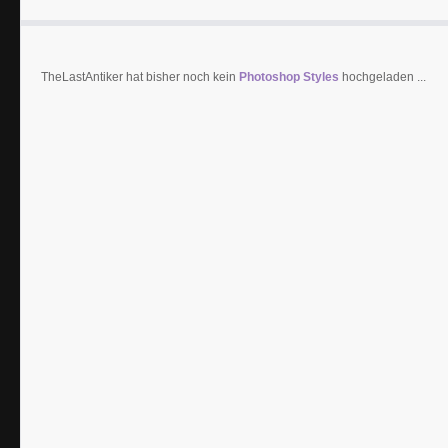
TheLastAntiker hat bisher noch kein
Photoshop Styles
hochgeladen ...