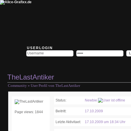
USERLOGIN
TheLastAntiker
Community
» User Profil von TheLastAntiker
Status:
Newbie
Beitritt:
17.10.2009
Page views: 1844
Letzte Aktivitaet:
17.10.2009 um 18:34 Uhr