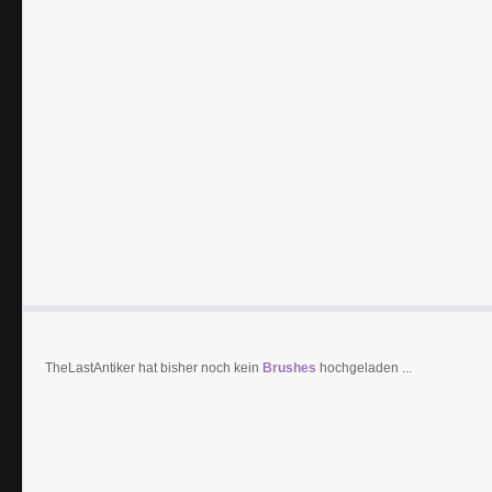
TheLastAntiker hat bisher noch kein
Brushes
hochgeladen ...