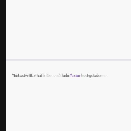
TheLastAntiker hat bisher noch kein
Textur
hochgeladen ...