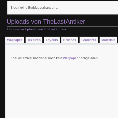
Noch keine Buddys vorhanden ...
Uploads von TheLastAntiker
Die neusten Uploads von TheLastAntiker
Wallpaper
Texturen
Layouts
Brushes
Gradients
Materials
TheLastAntiker hat bisher noch kein
Wallpaper
hochgeladen ...