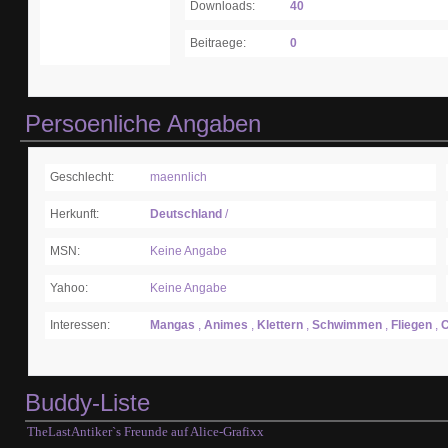
Downloads:
40
Beitraege:
0
Persoenliche Angaben
Geschlecht:
maennlich
Herkunft:
Deutschland
/
MSN:
Keine Angabe
Yahoo:
Keine Angabe
Interessen:
Mangas
,
Animes
,
Klettern
,
Schwimmen
,
Fliegen
,
C
Buddy-Liste
TheLastAntiker`s Freunde auf Alice-Grafixx