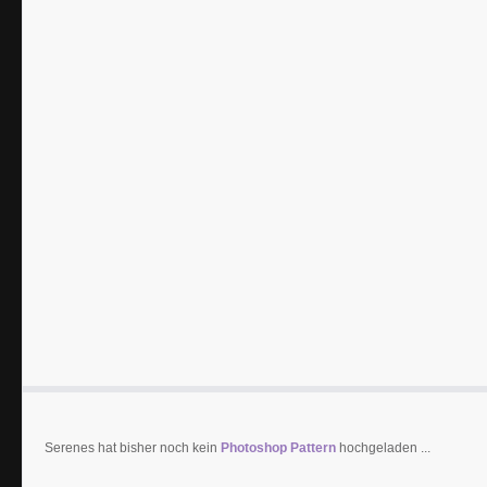
Serenes hat bisher noch kein
Photoshop Pattern
hochgeladen ...