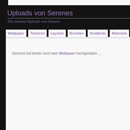
Uploads von Serenes
Die neusten Uploads von Serenes
Wallpaper
Texturen
Layouts
Brushes
Gradients
Materials
Serenes hat bisher noch kein
Wallpaper
hochgeladen ...