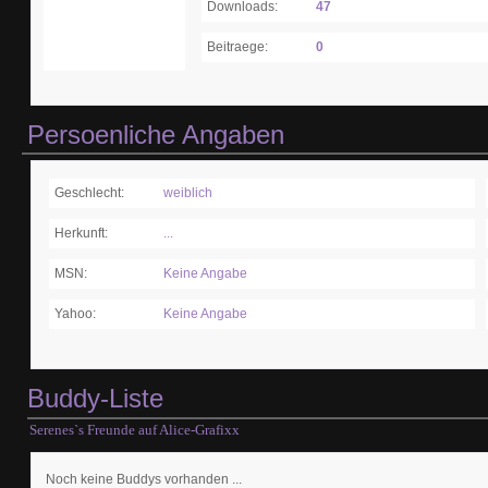
Downloads:
47
Beitraege:
0
Persoenliche Angaben
Geschlecht:
weiblich
Herkunft:
...
MSN:
Keine Angabe
Yahoo:
Keine Angabe
Buddy-Liste
Serenes`s Freunde auf Alice-Grafixx
Noch keine Buddys vorhanden ...