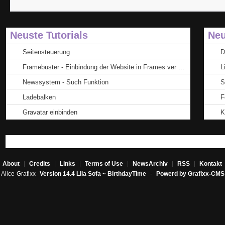
Neuste Tutorials
Neu
Seitensteuerung
D
Framebuster - Einbindung der Website in Frames ver ...
L
Newssystem - Such Funktion
S
Ladebalken
F
Gravatar einbinden
K
About
|
Credits
|
Links
|
Terms of Use
|
NewsArchiv
|
RSS
|
Kontakt
Alice-Grafixx
Version 14.4 Lila Sofa ~ BirthdayTime
-
Powerd by Grafixx-CMS