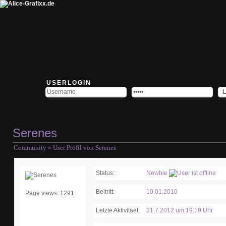
USERLOGIN
Serenes
Community
» User Profil von Serenes
Status:
Newbie
Beitritt:
10.01.2010
Page views: 1291
Letzte Aktivitaet:
31.7.2012 um 19:19 Uhr