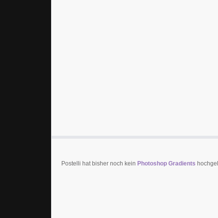
Postelli hat bisher noch kein
Photoshop Gradients
hochgela