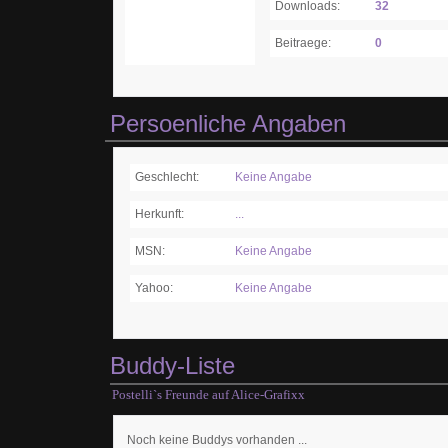
Downloads:
32
Beitraege:
0
Persoenliche Angaben
Geschlecht:
Keine Angabe
Herkunft:
...
MSN:
Keine Angabe
Yahoo:
Keine Angabe
Buddy-Liste
Postelli`s Freunde auf Alice-Grafixx
Noch keine Buddys vorhanden ...