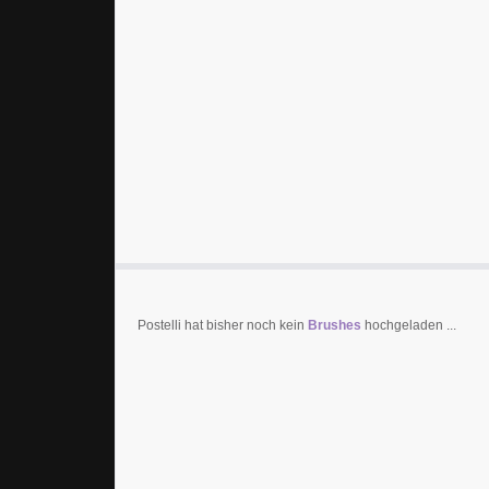
Postelli hat bisher noch kein
Brushes
hochgeladen ...