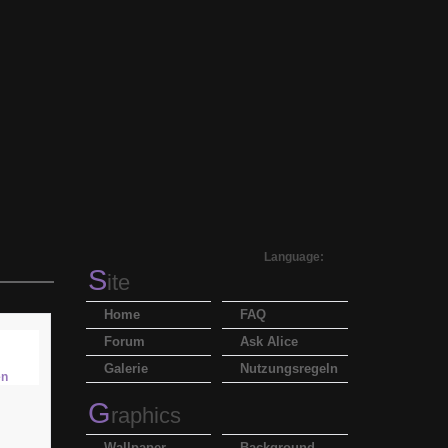
Language:
S
ite
Home
FAQ
Forum
Ask Alice
Galerie
Nutzungsregeln
G
raphics
Wallpaper
Background