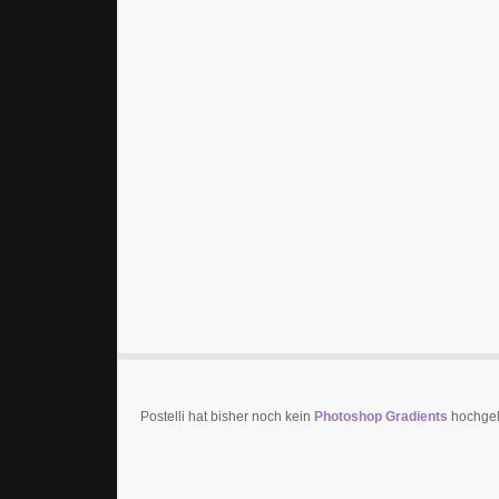
Postelli hat bisher noch kein
Photoshop Gradients
hochgela