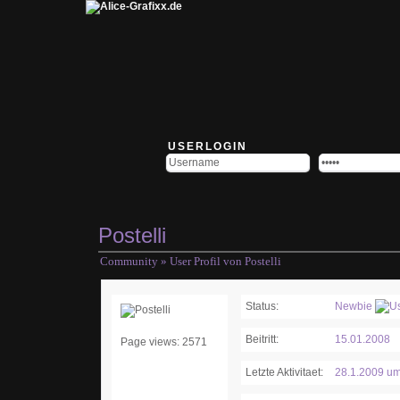
USERLOGIN
Postelli
Community
» User Profil von Postelli
Status:
Newbie
Beitritt:
15.01.2008
Page views: 2571
Letzte Aktivitaet:
28.1.2009 um