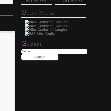
PS Gradients
Pixel Graphics
S
ocial Media
S
uchen