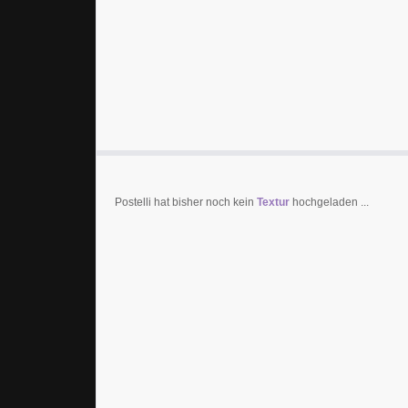
Postelli hat bisher noch kein
Textur
hochgeladen ...