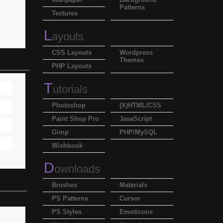
Patterns
Textures
L
ayouts
CSS Layouts
Wordpress
Themes
PHP Layouts
T
utorials
Photoshop
(X)HTML/CSS
Paint Shop Pro
JavaScript
Gimp
PHP/MySQL
Wishbook
D
ownloads
Brushes
Materials
PS Patterns
Cursor
PS Styles
Emoticons