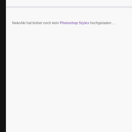
NekoAki hat bisher noch kein
Photoshop Styles
hochgeladen ...