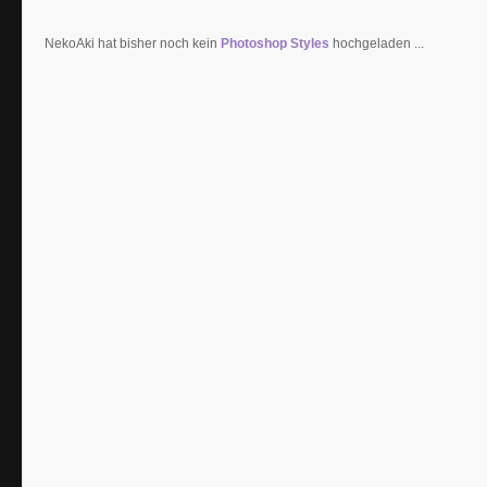
NekoAki hat bisher noch kein
Photoshop Styles
hochgeladen ...