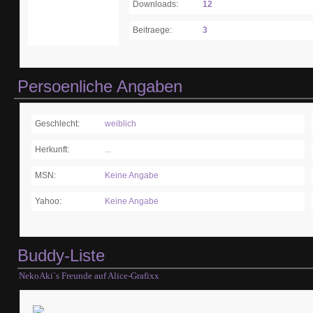
Downloads:
12
Beitraege:
3
Persoenliche Angaben
Geschlecht:
weiblich
Herkunft:
...
MSN:
Keine Angabe
Yahoo:
Keine Angabe
Buddy-Liste
NekoAki`s Freunde auf Alice-Grafixx