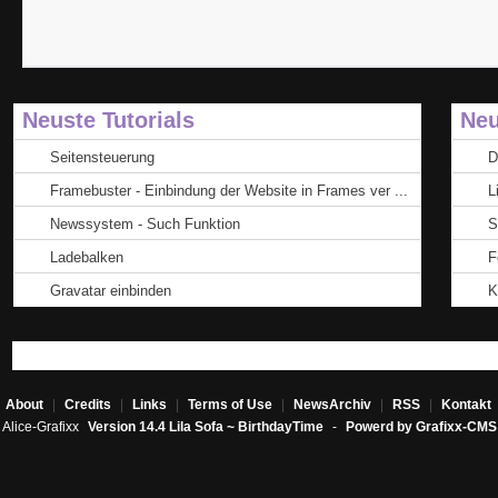
Neuste Tutorials
Neu
Seitensteuerung
D
Framebuster - Einbindung der Website in Frames ver ...
L
Newssystem - Such Funktion
S
Ladebalken
F
Gravatar einbinden
K
About
|
Credits
|
Links
|
Terms of Use
|
NewsArchiv
|
RSS
|
Kontakt
Alice-Grafixx
Version 14.4 Lila Sofa ~ BirthdayTime
-
Powerd by Grafixx-CMS