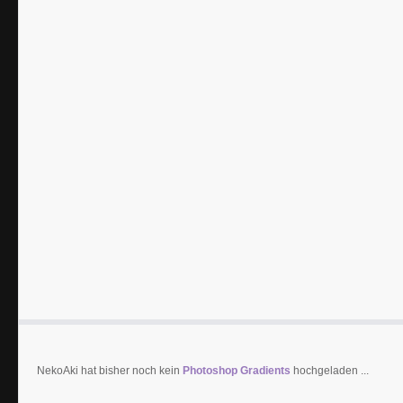
NekoAki hat bisher noch kein
Photoshop Gradients
hochgeladen ...