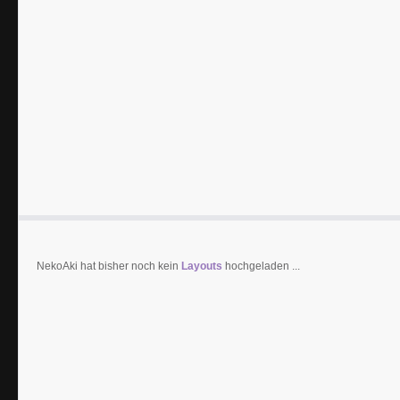
NekoAki hat bisher noch kein
Layouts
hochgeladen ...