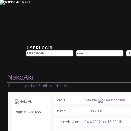
USERLOGIN
NekoAki
Community
» User Profil von NekoAki
Status:
Newbie
Beitritt:
11.09.2007
Page views: 4667
Letzte Aktivitaet:
14.4.2012 um 15:33 Uhr