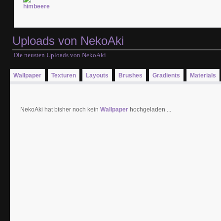
Uploads von NekoAki
Die neusten Uploads von NekoAki
Wallpaper
Texturen
Layouts
Brushes
Gradients
Materials
NekoAki hat bisher noch kein
Wallpaper
hochgeladen ...