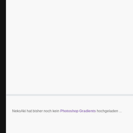
NekoAki hat bisher noch kein
Photoshop Gradients
hochgeladen ...