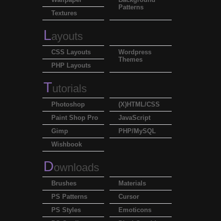
Patterns
Textures
L
ayouts
CSS Layouts
Wordpress
Themes
PHP Layouts
T
utorials
Photoshop
(X)HTML/CSS
Paint Shop Pro
JavaScript
Gimp
PHP/MySQL
Wishbook
D
ownloads
Brushes
Materials
PS Patterns
Cursor
PS Styles
Emoticons