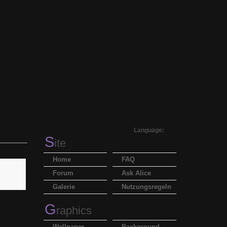
Language:
S
ite
Home
FAQ
Forum
Ask Alice
Galerie
Nutzungsregeln
G
raphics
Wallpaper
Background