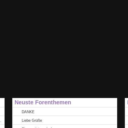
Neuste Forenthemen
DANKE
.
Liebe Grüße