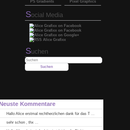
PS Gradients
Pixel Graphics
S
ocial Media
S
uchen
Neuste Kommentare
Hallo Alice erstmal rechtherzlichen dank für das T ...
sehr schon , thx ...