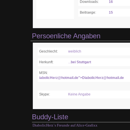
Downloads:
16
Beitraege:
15
Persoenliche Angaben
Geschlecht:
weiblich
Herkunft:
...
bei Stuttgart
MSN:
iabolicHerz@hotmail.de">DiabolicHerz@hotmail.de
Skype:
Keine Angabe
Buddy-Liste
DiabolicHerz`s Freunde auf Alice-Grafixx