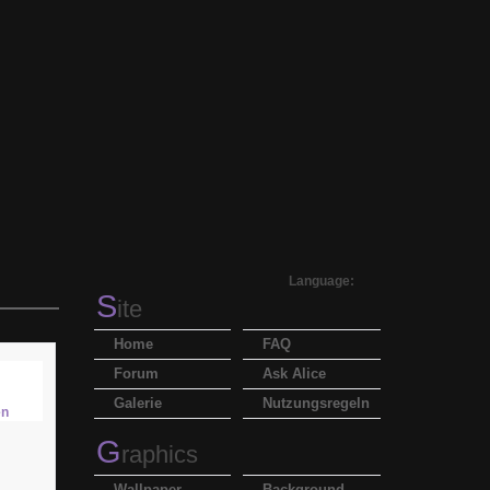
Language:
S
ite
Home
FAQ
Forum
Ask Alice
Galerie
Nutzungsregeln
G
raphics
Wallpaper
Background