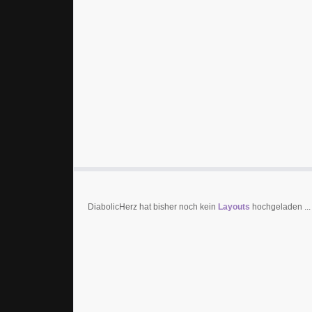
DiabolicHerz hat bisher noch kein
Layouts
hochgeladen ...