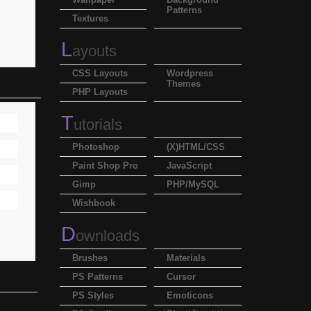
Patterns
Textures
L
ayouts
CSS Layouts
Wordpress
Themes
PHP Layouts
T
utorials
Photoshop
(X)HTML/CSS
Paint Shop Pro
JavaScript
Gimp
PHP/MySQL
Wishbook
D
ownloads
Brushes
Materials
PS Patterns
Cursor
PS Styles
Emoticons