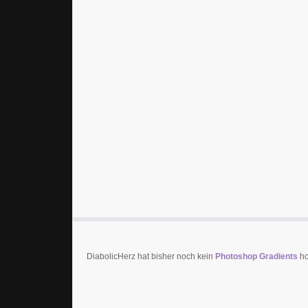
DiabolicHerz hat bisher noch kein
Photoshop Gradients
ho