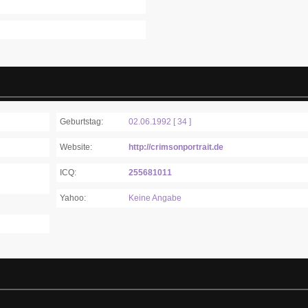
Geburtstag:
02.06.1992 [ 34 ]
Website:
http://crimsonportrait.de
ICQ:
255681011
Yahoo:
Keine Angabe