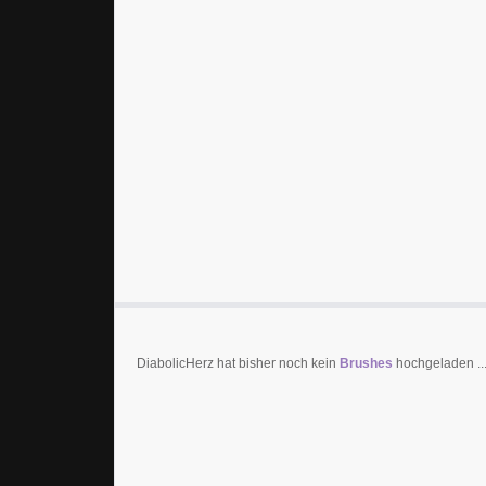
DiabolicHerz hat bisher noch kein
Brushes
hochgeladen ..