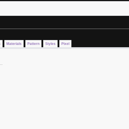
s
Materials
Pattern
Styles
Pixel
..