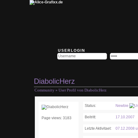
USERLOGIN
DiabolicHerz
Community
» User Profil von DiabolicHerz
Status:
Newbie
Beitritt:
17.10.2007
Page views: 3183
Letzte Aktivitaet:
07.12.2008 u