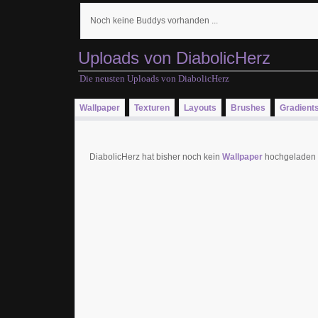
Noch keine Buddys vorhanden ...
Uploads von DiabolicHerz
Die neusten Uploads von DiabolicHerz
Wallpaper
Texturen
Layouts
Brushes
Gradient
DiabolicHerz hat bisher noch kein
Wallpaper
hochgeladen .