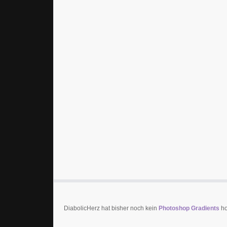
DiabolicHerz hat bisher noch kein
Photoshop Gradients
ho