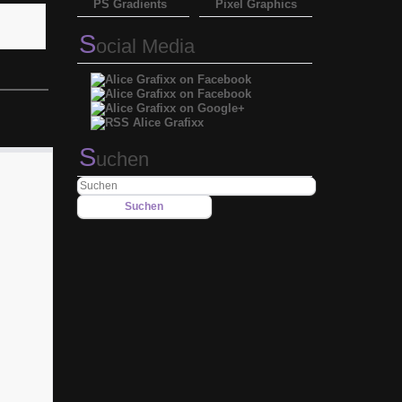
PS Gradients
Pixel Graphics
S
ocial Media
S
uchen