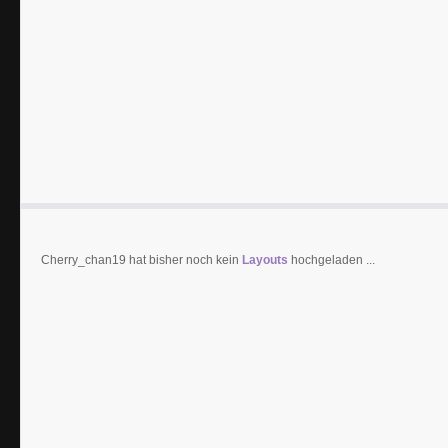
Cherry_chan19 hat bisher noch kein
Layouts
hochgeladen ...