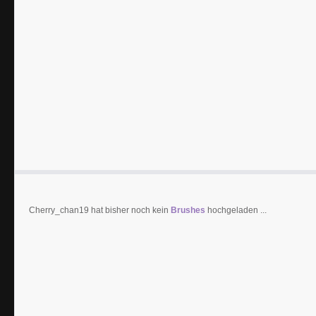
Cherry_chan19 hat bisher noch kein
Brushes
hochgeladen ...