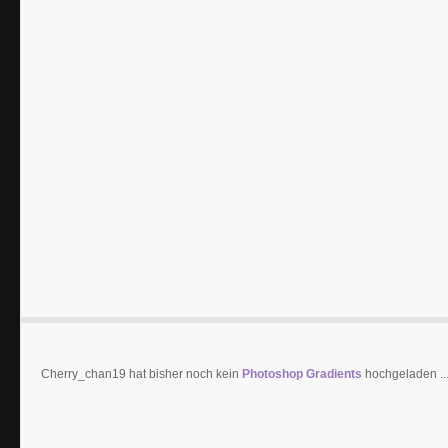
Cherry_chan19 hat bisher noch kein
Photoshop Gradients
hochgeladen ..