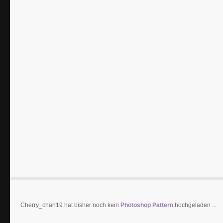
Cherry_chan19 hat bisher noch kein
Photoshop Pattern
hochgeladen ...