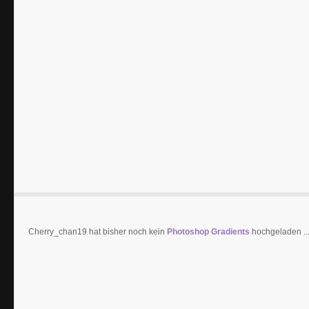
Cherry_chan19 hat bisher noch kein
Photoshop Gradients
hochgeladen ..