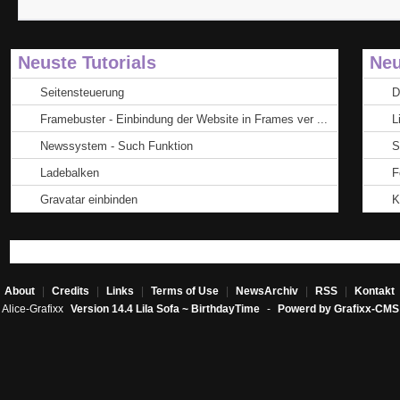
Neuste Tutorials
Neu
Seitensteuerung
D
Framebuster - Einbindung der Website in Frames ver ...
L
Newssystem - Such Funktion
S
Ladebalken
F
Gravatar einbinden
K
About
|
Credits
|
Links
|
Terms of Use
|
NewsArchiv
|
RSS
|
Kontakt
Alice-Grafixx
Version 14.4 Lila Sofa ~ BirthdayTime
-
Powerd by Grafixx-CMS