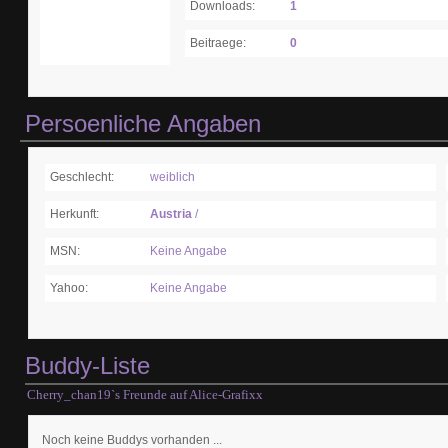
Downloads:
1
Beitraege:
0
Persoenliche Angaben
Geschlecht:
weiblich
Herkunft:
Austria
/
MSN:
Keine Angabe
Yahoo:
Keine Angabe
Buddy-Liste
Cherry_chan19`s Freunde auf Alice-Grafixx
Noch keine Buddys vorhanden ...