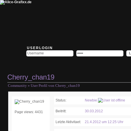
USERLOGIN
Cherry_chan19
Community
» User Profil von Cherry_chan19
Status:
Newbie
Beitritt:
30.03.2012
Page views: 4431
Letzte Aktivitaet:
21.4.2012 um 12:25 Uhr