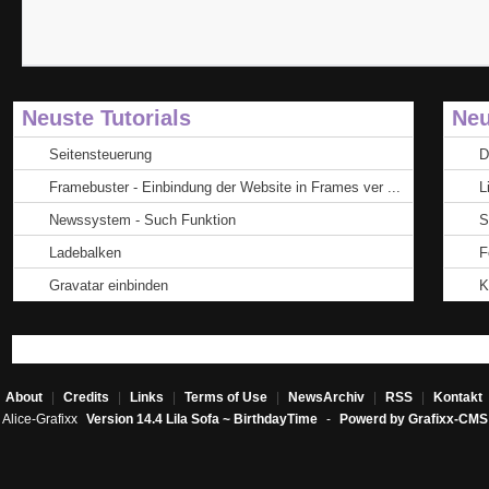
Neuste Tutorials
Neu
Seitensteuerung
D
Framebuster - Einbindung der Website in Frames ver ...
L
Newssystem - Such Funktion
S
Ladebalken
F
Gravatar einbinden
K
About
|
Credits
|
Links
|
Terms of Use
|
NewsArchiv
|
RSS
|
Kontakt
Alice-Grafixx
Version 14.4 Lila Sofa ~ BirthdayTime
-
Powerd by Grafixx-CMS