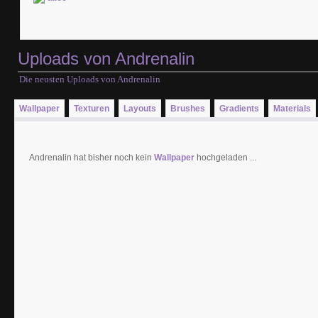
Uploads von Andrenalin
Die neusten Uploads von Andrenalin
Wallpaper
Texturen
Layouts
Brushes
Gradients
Materials
Andrenalin hat bisher noch kein
Wallpaper
hochgeladen ...