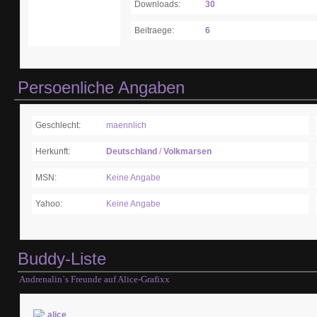
Downloads:
30
Beitraege:
6
Persoenliche Angaben
Geschlecht:
maennlich
Herkunft:
Deutschland
/
Volkmarsen
MSN:
Keine Angabe
Yahoo:
Keine Angabe
Buddy-Liste
Andrenalin`s Freunde auf Alice-Grafixx