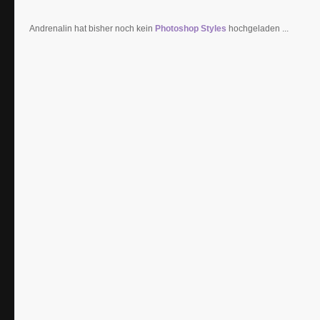
Andrenalin hat bisher noch kein
Photoshop Styles
hochgeladen ...