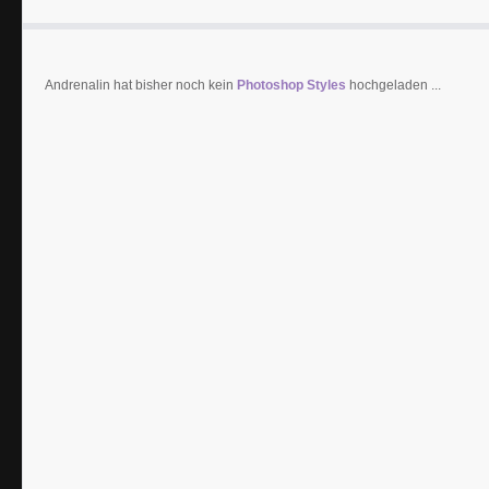
Andrenalin hat bisher noch kein
Photoshop Styles
hochgeladen ...