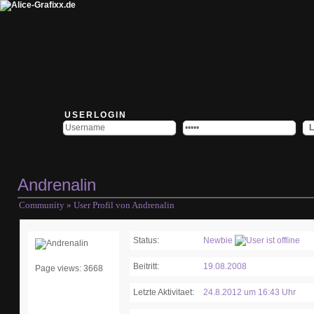
USERLOGIN
Andrenalin
Community
» User Profil von Andrenalin
Status:
Newbie
Beitritt:
19.08.2008
Page views: 3668
Letzte Aktivitaet:
24.8.2012 um 16:43 Uhr