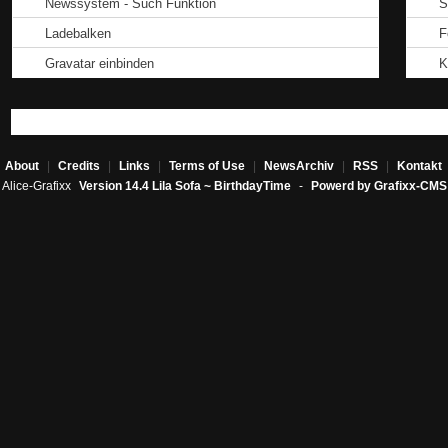
Newssystem - Such Funktion
S
Ladebalken
F
Gravatar einbinden
K
About
|
Credits
|
Links
|
Terms of Use
|
NewsArchiv
|
RSS
|
Kontakt
Alice-Grafixx
Version 14.4 Lila Sofa ~ BirthdayTime
-
Powerd by Grafixx-CMS