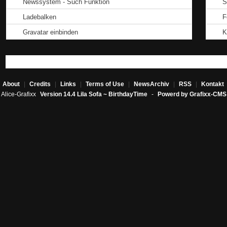
Newssystem - Such Funktion
S
Ladebalken
F
Gravatar einbinden
K
About
|
Credits
|
Links
|
Terms of Use
|
NewsArchiv
|
RSS
|
Kontakt
Alice-Grafixx
Version 14.4 Lila Sofa ~ BirthdayTime
-
Powerd by Grafixx-CMS