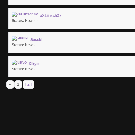
xXLiinschXx
Status:
Newbie
Susuki
Status:
Newbie
Kikyo
Status:
Newbie
«
1
[ 2 ]