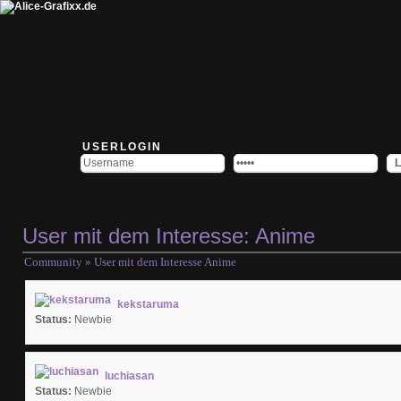
USERLOGIN
User mit dem Interesse: Anime
Community
» User mit dem Interesse Anime
kekstaruma
Status:
Newbie
luchiasan
Status:
Newbie