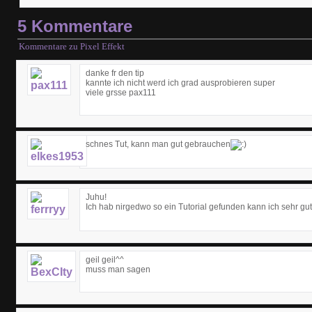
5 Kommentare
Kommentare zu Pixel Effekt
danke fr den tip
kannte ich nicht werd ich grad ausprobieren super
viele grsse pax111
schnes Tut, kann man gut gebrauchen
Juhu!
Ich hab nirgedwo so ein Tutorial gefunden kann ich sehr gu
geil geil^^
muss man sagen