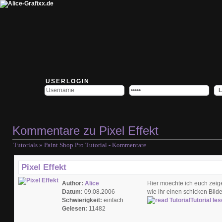
USERLOGIN
Kommentare zu Pixel Effekt
Tutorials
» Paint Shop Pro Tutorial - Kommentare
Pixel Effekt
Author:
Alice
Hier moechte ich euch zeig
Datum:
09.08.2006
wie ihr einen schicken Bild
Schwierigkeit:
einfach
Tutorial le
Gelesen:
11482