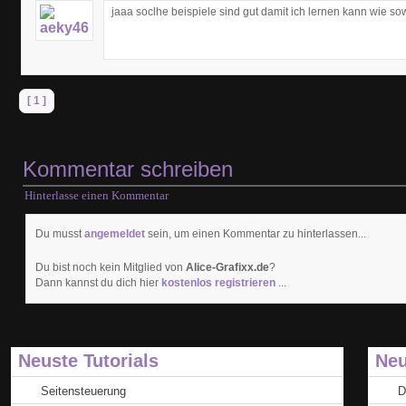
jaaa soclhe beispiele sind gut damit ich lernen kann wie so
[ 1 ]
Kommentar schreiben
Hinterlasse einen Kommentar
Du musst
angemeldet
sein, um einen Kommentar zu hinterlassen...
Du bist noch kein Mitglied von
Alice-Grafixx.de
?
Dann kannst du dich hier
kostenlos registrieren
...
Neuste Tutorials
Neu
Seitensteuerung
D