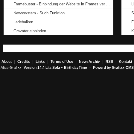
Framebuster - Einbindung der Website in Frames ver ...
L
Newssystem - Such Funktion
S
Ladebalken
F
Gravatar einbinden
K
About
|
Credits
|
Links
|
Terms of Use
|
NewsArchiv
|
RSS
|
Kontakt
Alice-Grafixx
Version 14.4 Lila Sofa ~ BirthdayTime
-
Powerd by Grafixx-CMS