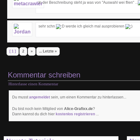
In der Beschreibung steht ja was von "Auswahl wei fllen" ...
sehr schn
werde ich gleich mal ausprobieren
[ 1 ]
2
»
... Letzte »
Kommentar schreiben
Hinterlasse einen Kommentar
Du musst
angemeldet
sein, um einen Kommentar zu hinterlassen...
Du bist noch kein Mitglied von
Alice-Grafixx.de
?
Dann kannst du dich hier
kostenlos registrieren
...