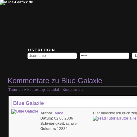
USERLOGIN
Kommentare zu Blue Galaxie
Tutorials
» Photoshop Tutorial - Kommentare
Blue Galaxie
Author:
Alice
Hier moechte ich euch zeig
Datum:
02.08.2006
Tutorial l
Schwierigkeit:
schwer
Gelesen:
12832