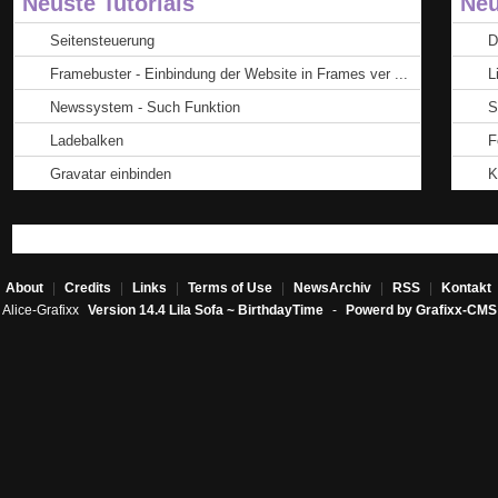
Neuste Tutorials
Neu
Seitensteuerung
D
Framebuster - Einbindung der Website in Frames ver ...
L
Newssystem - Such Funktion
S
Ladebalken
F
Gravatar einbinden
K
About
|
Credits
|
Links
|
Terms of Use
|
NewsArchiv
|
RSS
|
Kontakt
Alice-Grafixx
Version 14.4 Lila Sofa ~ BirthdayTime
-
Powerd by Grafixx-CMS