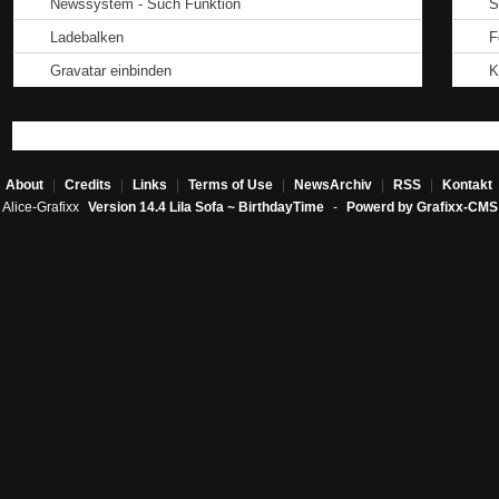
Newssystem - Such Funktion
S
Ladebalken
F
Gravatar einbinden
K
About
|
Credits
|
Links
|
Terms of Use
|
NewsArchiv
|
RSS
|
Kontakt
Alice-Grafixx
Version 14.4 Lila Sofa ~ BirthdayTime
-
Powerd by Grafixx-CMS