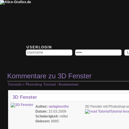
USERLOGIN
Kommentare zu 3D Fenster
Tutorials
» Photoshop Tutorial - Kommentare
3D Fenster
Author:
webghostfm
3D Fenster mit Photoshop ers
Datum:
15.03.2009
Tutorial les
Schwierigkeit:
mittel
Gelesen:
8885