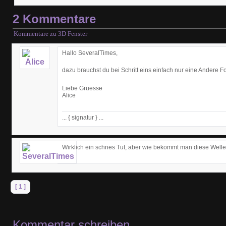
2 Kommentare
Kommentare zu 3D Fenster
Hallo SeveralTimes,
dazu brauchst du bei Schritt eins einfach nur eine Andere 
Liebe Gruesse
Alice
... { signatur } ...
Wirklich ein schnes Tut, aber wie bekommt man diese Welle
[ 1 ]
Kommentar schreiben