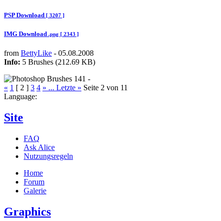
PSP Download
[ 3207 ]
IMG Download
.png [ 2343 ]
from
BettyLike
- 05.08.2008
Info:
5 Brushes (212.69 KB)
«
1
[ 2 ]
3
4
»
... Letzte »
Seite 2 von 11
Language:
Site
FAQ
Ask Alice
Nutzungsregeln
Home
Forum
Galerie
Graphics