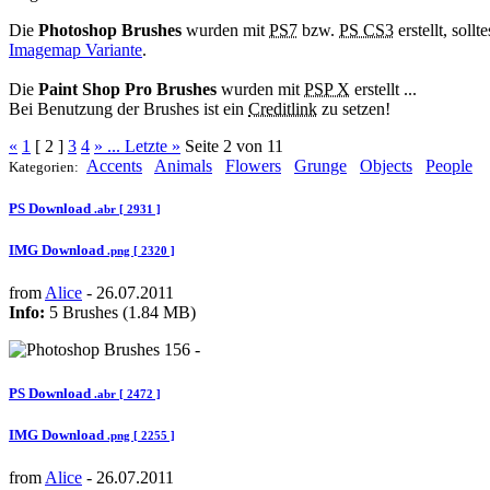
Die
Photoshop Brushes
wurden mit
PS7
bzw.
PS CS3
erstellt, soll
Imagemap Variante
.
Die
Paint Shop Pro Brushes
wurden mit
PSP X
erstellt ...
Bei Benutzung der Brushes ist ein
Creditlink
zu setzen!
«
1
[ 2 ]
3
4
»
... Letzte »
Seite 2 von 11
Accents
Animals
Flowers
Grunge
Objects
People
Kategorien:
PS Download
.abr [ 2931 ]
IMG Download
.png [ 2320 ]
from
Alice
- 26.07.2011
Info:
5 Brushes (1.84 MB)
PS Download
.abr [ 2472 ]
IMG Download
.png [ 2255 ]
from
Alice
- 26.07.2011