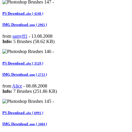
PS Download
.abr [ 4248 ]
IMG Download
.png [ 2965 ]
from
samyff1
- 13.08.2008
Info:
5 Brushes (58.62 KB)
PS Download
.abr [ 3529 ]
IMG Download
.png [ 2713 ]
from
Alice
- 08.08.2008
Info:
7 Brushes (251.86 KB)
PS Download
.abr [ 6991 ]
IMG Download
.png [ 3484 ]