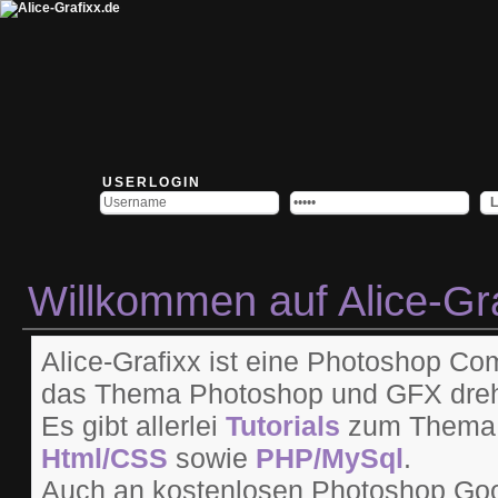
USERLOGIN
Willkommen auf Alice-Gr
Alice-Grafixx ist eine Photoshop Com
das Thema Photoshop und GFX dreht
Es gibt allerlei
Tutorials
zum Them
Html/CSS
sowie
PHP/MySql
.
Auch an kostenlosen Photoshop Go