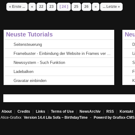
« Erste ...
«
22
23
[ 24 ]
25
26
»
... Letzte »
Neuste Tutorials
Neu
Seitensteuerung
D
Framebuster - Einbindung der Website in Frames ver ...
L
Newssystem - Such Funktion
S
Ladebalken
F
Gravatar einbinden
K
About
|
Credits
|
Links
|
Terms of Use
|
NewsArchiv
|
RSS
|
Kontakt
Alice-Grafixx
Version 14.4 Lila Sofa ~ BirthdayTime
-
Powerd by Grafixx-CMS