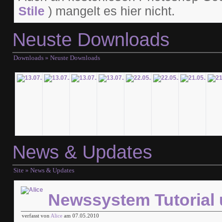
Stile
) mangelt es hier nicht.
Neuste Downloads
Downloads
» Neuste Downloads
News & Updates
Site
» News & Updates
Newssystem Tutorial 
verfasst von
Alice
am 07.05.2010