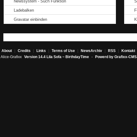
Newssystem - Such Funktion
S
Ladebalken
F
Gravatar einbinden
K
About
|
Credits
|
Links
|
Terms of Use
|
NewsArchiv
|
RSS
|
Kontakt
Alice-Grafixx
Version 14.4 Lila Sofa ~ BirthdayTime
-
Powerd by Grafixx-CMS