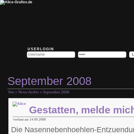
USERLOGIN
September 2008
Site
»
News-Archiv
» September 2008
Gestatten, melde mich
verfasst am 14.09.2008
Die Nasennebenhoehlen-Entzuendung