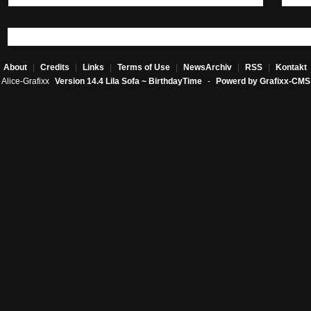
About
|
Credits
|
Links
|
Terms of Use
|
NewsArchiv
|
RSS
|
Kontakt
Alice-Grafixx
Version 14.4 Lila Sofa ~ BirthdayTime
-
Powerd by Grafixx-CMS