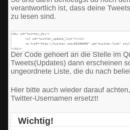
verantwortlich ist, dass deine Twee
zu lesen sind.
<div id="twitter_div">

	<ul id="twitter_update_list"></ul>

	<a href="http://twitter.com/DEINNAME" id="twitter-link" style="display:block;text-align:right;">follow me on Twitter</a>

</div>
Der Code gehoert an die Stelle im Q
Tweets(Updates) dann erscheinen sol
ungeordnete Liste, die du nach beli
Hier bitte auch wieder darauf achte
Twitter-Usernamen ersetzt!
Wichtig!