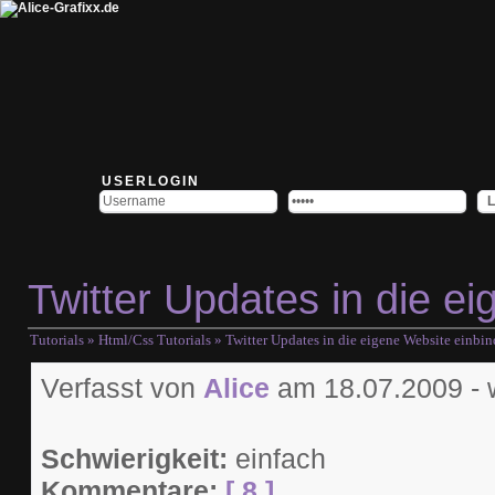
USERLOGIN
Twitter Updates in die e
Tutorials
»
Html/Css Tutorials
» Twitter Updates in die eigene Website einbi
Verfasst von
Alice
am 18.07.2009 -
Schwierigkeit:
einfach
Kommentare:
[ 8 ]