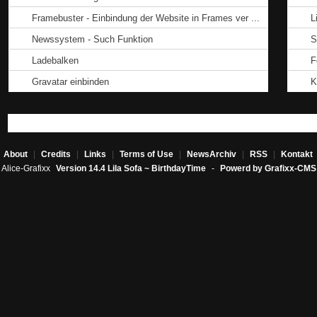
Framebuster - Einbindung der Website in Frames ver ...
L
Newssystem - Such Funktion
S
Ladebalken
F
Gravatar einbinden
K
About
|
Credits
|
Links
|
Terms of Use
|
NewsArchiv
|
RSS
|
Kontakt
Alice-Grafixx
Version 14.4 Lila Sofa ~ BirthdayTime
-
Powerd by Grafixx-CMS