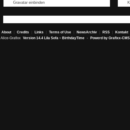
Gravatar einbinden
K
About
|
Credits
|
Links
|
Terms of Use
|
NewsArchiv
|
RSS
|
Kontakt
Alice-Grafixx
Version 14.4 Lila Sofa ~ BirthdayTime
-
Powerd by Grafixx-CMS