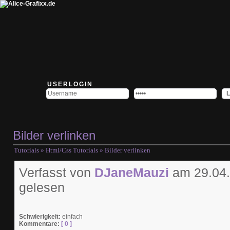
USERLOGIN
Bilder verlinken
Tutorials
»
Html/Css Tutorials
» Bilder verlinken
Verfasst von
DJaneMauzi
am 29.04.
gelesen
Schwierigkeit:
einfach
Kommentare:
[ 0 ]