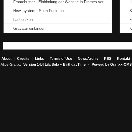
Framebuster - Einbindung der Website in Frames ver ...
L
Newssystem - Such Funktion
S
Ladebalken
F
Gravatar einbinden
K
About
|
Credits
|
Links
|
Terms of Use
|
NewsArchiv
|
RSS
|
Kontakt
Alice-Grafixx
Version 14.4 Lila Sofa ~ BirthdayTime
-
Powerd by Grafixx-CMS