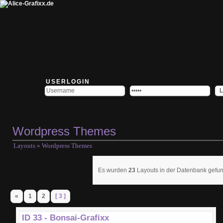
USERLOGIN
Wordpress Themes
Layouts
» Wordpress Themes
Es wurden
23
Layouts in der Datenbank ge
«
1
2
[ 3 ]
ID 33 - Bonsai-Grafixx