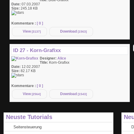
Title:
Blue-Grafixx
Date:
07.03.2007
Size:
245.18 KB
Kommentare :
[ 0 ]
View
Download
[3137]
[1563]
ID 27 - Korn-Grafixx
Designer:
Alice
Title:
Korn-Grafixx
Date:
12.02.2007
Size:
82.17 KB
Kommentare :
[ 0 ]
View
Download
[2564]
[1543]
Neuste Tutorials
Neu
Seitensteuerung
D