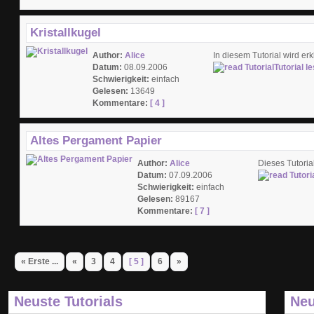
Kristallkugel
Author:
Alice
In diesem Tutorial wird er
Datum:
08.09.2006
Tutorial l
Schwierigkeit:
einfach
Gelesen:
13649
Kommentare:
[ 4 ]
Altes Pergament Papier
Author:
Alice
Dieses Tutoria
Datum:
07.09.2006
Schwierigkeit:
einfach
Gelesen:
89167
Kommentare:
[ 7 ]
« Erste ...
«
3
4
[ 5 ]
6
»
Neuste Tutorials
Neu