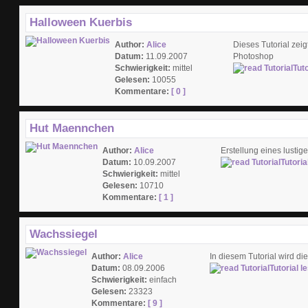
Halloween Kuerbis
Author:
Alice
Dieses Tutorial zei
Datum:
11.09.2007
Photoshop
Schwierigkeit:
mittel
Tuto
Gelesen:
10055
Kommentare:
[ 0 ]
Hut Maennchen
Author:
Alice
Erstellung eines lusti
Datum:
10.09.2007
Tutoria
Schwierigkeit:
mittel
Gelesen:
10710
Kommentare:
[ 1 ]
Wachssiegel
Author:
Alice
In diesem Tutorial wird di
Datum:
08.09.2006
Tutorial l
Schwierigkeit:
einfach
Gelesen:
23323
Kommentare:
[ 9 ]