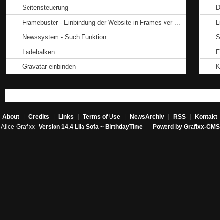
Seitensteuerung
D
Framebuster - Einbindung der Website in Frames ver ...
L
Newssystem - Such Funktion
S
Ladebalken
F
Gravatar einbinden
K
About
|
Credits
|
Links
|
Terms of Use
|
NewsArchiv
|
RSS
|
Kontakt
Alice-Grafixx
Version 14.4 Lila Sofa ~ BirthdayTime
-
Powerd by Grafixx-CMS