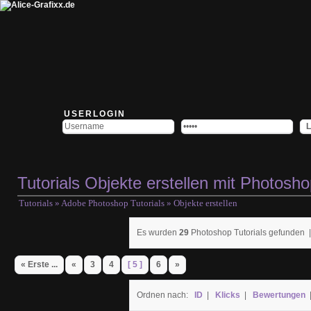
USERLOGIN
Tutorials Objekte erstellen mit Photosh
Tutorials
»
Adobe Photoshop Tutorials
» Objekte erstellen
Es wurden
29
Photoshop Tutorials gefunden 
« Erste ...
«
3
4
[ 5 ]
6
»
Ordnen nach:
ID
|
Klicks
|
Bewertungen