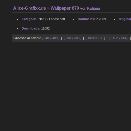
Alice-Grafixx.de
» Wallpaper 879
von
Katjana
Kategorie:
Natur / Landschaft
Datum:
20.02.2009
Origina
Downloads:
11692
Groesse aendern:
[ 640 x 480 ]
|
[ 800 x 600 ]
|
[ 1024 x 768 ]
|
[ 1152 x 864 ]