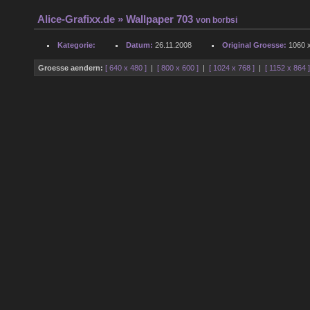
Alice-Grafixx.de
» Wallpaper 703
von
borbsi
Kategorie:
Datum:
26.11.2008
Original Groesse:
1060 x
Groesse aendern:
[ 640 x 480 ]
|
[ 800 x 600 ]
|
[ 1024 x 768 ]
|
[ 1152 x 864 