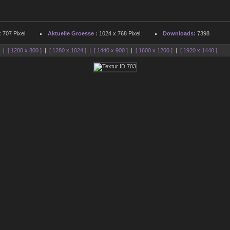
 707 Pixel
Aktuelle Groesse :
1024 x 768 Pixel
Downloads:
7398
]
|
[ 1280 x 800 ]
|
[ 1280 x 1024 ]
|
[ 1440 x 900 ]
|
[ 1600 x 1200 ]
|
[ 1920 x 1440 ]