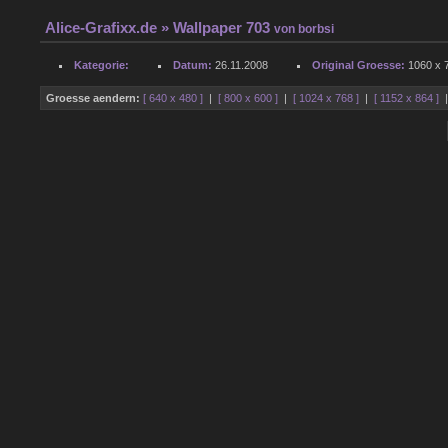
Alice-Grafixx.de
» Wallpaper 703
von
borbsi
Kategorie:
Datum:
26.11.2008
Original Groesse:
1060 x 7
Groesse aendern:
[ 640 x 480 ]
|
[ 800 x 600 ]
|
[ 1024 x 768 ]
|
[ 1152 x 864 ]