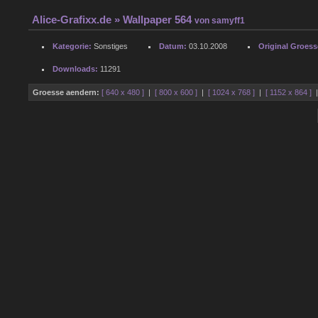
Alice-Grafixx.de
» Wallpaper 564
von
samyff1
Kategorie:
Sonstiges
Datum:
03.10.2008
Original Groess
Downloads:
11291
Groesse aendern:
[ 640 x 480 ]
|
[ 800 x 600 ]
|
[ 1024 x 768 ]
|
[ 1152 x 864 ]