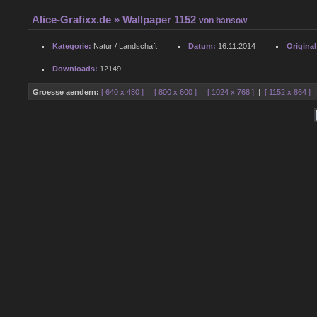
Alice-Grafixx.de
» Wallpaper 1152
von
hansow
Kategorie:
Natur / Landschaft
Datum:
16.11.2014
Origina
Downloads:
12149
Groesse aendern:
[ 640 x 480 ]
|
[ 800 x 600 ]
|
[ 1024 x 768 ]
|
[ 1152 x 864 ]