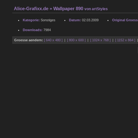
Alice-Grafixx.de
» Wallpaper 890
von
artStyles
Kategorie:
Sonstiges
Datum:
02.03.2009
Original Groess
Downloads:
7984
Groesse aendern:
[ 640 x 480 ]
|
[ 800 x 600 ]
|
[ 1024 x 768 ]
|
[ 1152 x 864 ]