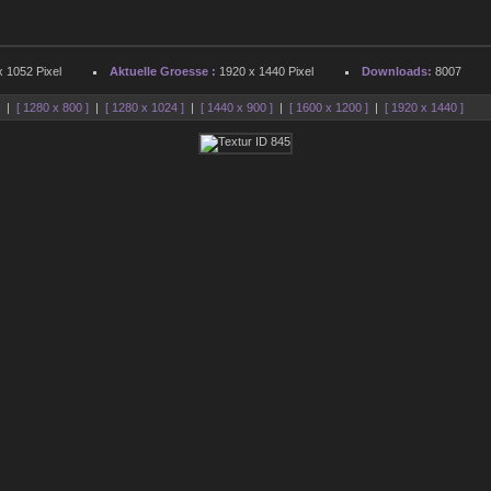
 1052 Pixel
Aktuelle Groesse :
1920 x 1440 Pixel
Downloads:
8007
]
|
[ 1280 x 800 ]
|
[ 1280 x 1024 ]
|
[ 1440 x 900 ]
|
[ 1600 x 1200 ]
|
[ 1920 x 1440 ]