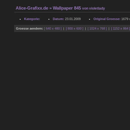
Alice-Grafixx.de
» Wallpaper 845
von
violetlady
Kategorie:
Datum:
23.01.2009
Original Groesse:
1679 x
Groesse aendern:
[ 640 x 480 ]
|
[ 800 x 600 ]
|
[ 1024 x 768 ]
|
[ 1152 x 864 