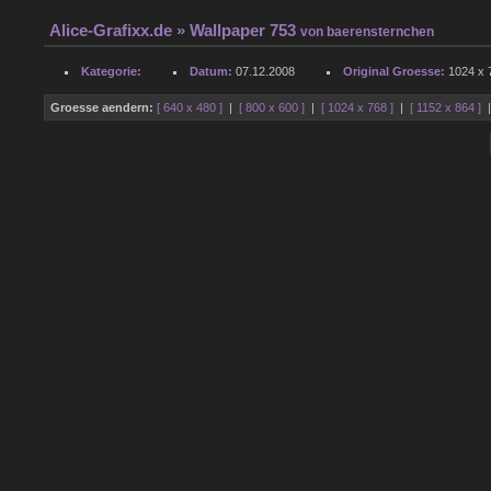
Alice-Grafixx.de
» Wallpaper 753
von
baerensternchen
Kategorie:
Datum:
07.12.2008
Original Groesse:
1024 x 7
Groesse aendern:
[ 640 x 480 ]
|
[ 800 x 600 ]
|
[ 1024 x 768 ]
|
[ 1152 x 864 ]