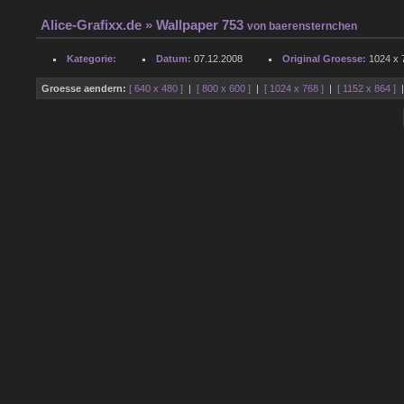
Alice-Grafixx.de
» Wallpaper 753
von
baerensternchen
Kategorie:
Datum:
07.12.2008
Original Groesse:
1024 x 7
Groesse aendern:
[ 640 x 480 ]
|
[ 800 x 600 ]
|
[ 1024 x 768 ]
|
[ 1152 x 864 ]