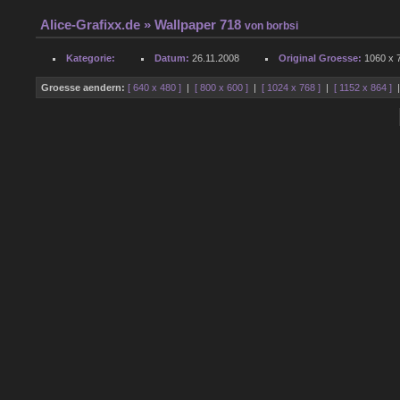
Alice-Grafixx.de
» Wallpaper 718
von
borbsi
Kategorie:
Datum:
26.11.2008
Original Groesse:
1060 x 7
Groesse aendern:
[ 640 x 480 ]
|
[ 800 x 600 ]
|
[ 1024 x 768 ]
|
[ 1152 x 864 ]