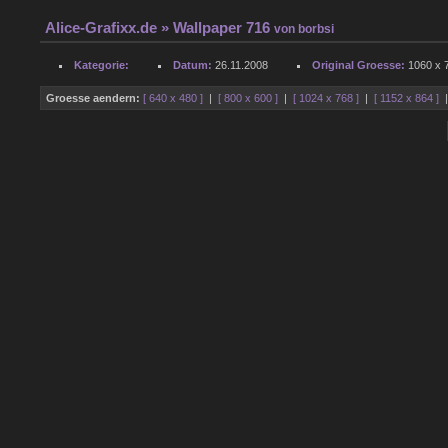
Alice-Grafixx.de
» Wallpaper 716
von
borbsi
Kategorie:
Datum:
26.11.2008
Original Groesse:
1060 x 7
Groesse aendern:
[ 640 x 480 ]
|
[ 800 x 600 ]
|
[ 1024 x 768 ]
|
[ 1152 x 864 ]