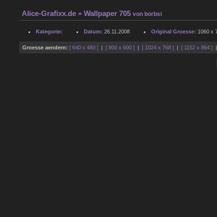
Alice-Grafixx.de
» Wallpaper 705
von
borbsi
Kategorie:
Datum:
26.11.2008
Original Groesse:
1060 x 7
Groesse aendern:
[ 640 x 480 ]
|
[ 800 x 600 ]
|
[ 1024 x 768 ]
|
[ 1152 x 864 ]