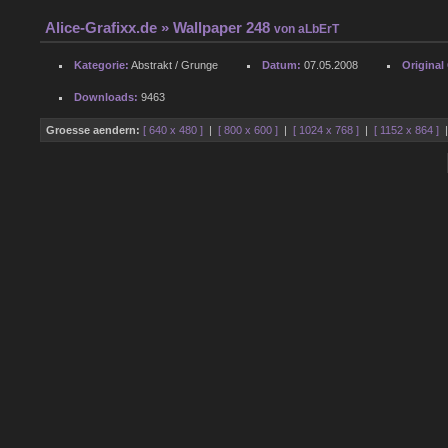
Alice-Grafixx.de
» Wallpaper 248
von
aLbErT
Kategorie:
Abstrakt / Grunge
Datum:
07.05.2008
Original
Downloads:
9463
Groesse aendern:
[ 640 x 480 ]
|
[ 800 x 600 ]
|
[ 1024 x 768 ]
|
[ 1152 x 864 ]