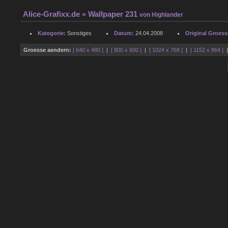
Alice-Grafixx.de
» Wallpaper 231
von
Highlander
Kategorie:
Sonstiges
Datum:
24.04.2008
Original Groess
Groesse aendern:
[ 640 x 480 ]
|
[ 800 x 600 ]
|
[ 1024 x 768 ]
|
[ 1152 x 864 ]