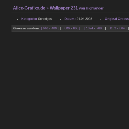
Alice-Grafixx.de
» Wallpaper 231
von
Highlander
Kategorie:
Sonstiges
Datum:
24.04.2008
Original Groess
Groesse aendern:
[ 640 x 480 ]
|
[ 800 x 600 ]
|
[ 1024 x 768 ]
|
[ 1152 x 864 ]