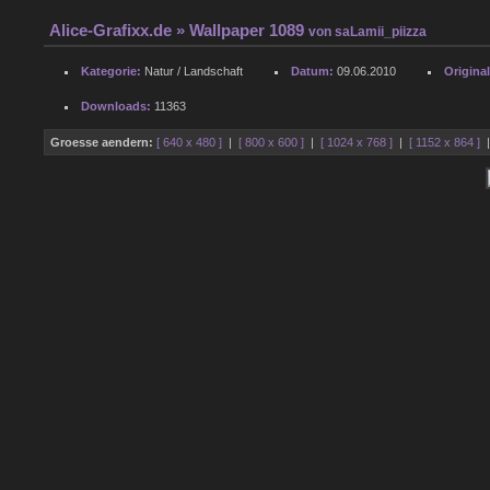
Alice-Grafixx.de
» Wallpaper 1089
von
saLamii_piizza
Kategorie:
Natur / Landschaft
Datum:
09.06.2010
Origina
Downloads:
11363
Groesse aendern:
[ 640 x 480 ]
|
[ 800 x 600 ]
|
[ 1024 x 768 ]
|
[ 1152 x 864 ]